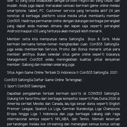
user ID yang bisa didapatkan dengan proses registrasi yang cepat dan
mudah. Anda juga dapat merasakan sensasi bermain game online melalui
smartphone, tablet, PC. Customer service yang tersedia aktif 24 jam
nonstop di berbagai platform sosial media untuk membantu member
Coin303
. Hadirnya permainan online dengan dukungan berbagai perangkat
yang dapat anda mainkan dimana dan kapan saja seperti perangkat
Android maupun iOS yang tentunya akan menjadi lebih menarik.
Member setia kita mempunyai nama SaKongSa Boys & Girls. Mulai
bermain bersama teman-teman menghasilkan cuan.
Coin303
SaKongSa
juga selalu memberikan Service,
Promo dan Bonus
menarik
untuk para
member aktifnya. Bukan sekedar situs game online seperti biasanya,
Management
Coin303
selalu meningkatkan kualitas untuk kenyaman
member. Gabung dan mainkan sekarang juga.
Situs Agen Game Online Terbaik Di Indonesia © Coin303 SaKongSa 2021
Coin303 SaKongSa Daftar Game Online Terlengkap :
1. Sport Coin303 Sakongsa
Dapatkan pengalaman terbaik bermain sports di COIN303 SaKongSa.
Dukung tim favoritmu dari berbagai kompetisi seperti Piala Dunia 2026 di
Amerika serikat Mexiko dan Canada, lalu liga besar dunia seperti English
Premier League, Spanish La Liga, German Bundesliga, Liga Champions
Eropa hingga Liga 1 Indonesia dan juga berbagai cabang olah raga
internasional lainnya seperti NFL,NBA, dan Tennis. Nikmati keseruan
pertandingan melalui live streaming dan menangkan semua bonus setiap