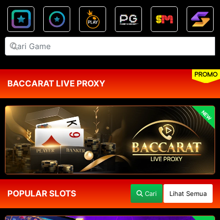
PROMO
BACCARAT LIVE PROXY
NEW
POPULAR SLOTS
Cari
Lihat Semua