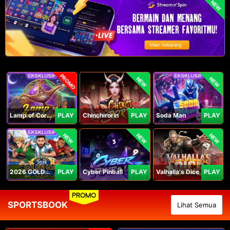
NEW
PROMO
NEW
NEW
Lamp of Cornucopia
PLAY
Chinchirorin
PLAY
Soda Man
PLAY
NEW
NEW
NEW
2026 GOLDEN GOAL RUSH
PLAY
Cyber Pinball
PLAY
Valhalla's Dice
PLAY
PROMO
SPORTSBOOK
Lihat Semua