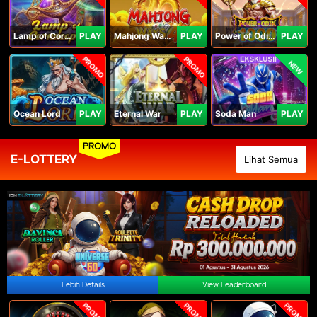
Lamp of Cornucopia
PLAY
Mahjong Ways IV
PLAY
Power of Odin 1000
PLAY
PROMO
PROMO
NEW
Ocean Lord
PLAY
Eternal War
PLAY
Soda Man
PLAY
PROMO
E-LOTTERY
Lihat Semua
Lebih Details
View Leaderboard
PROMO
PROMO
PROMO