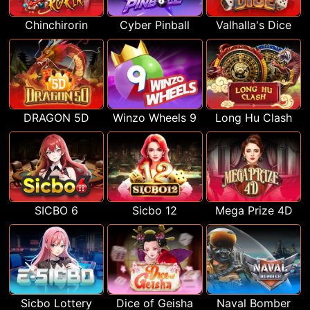
Chinchirorin
Cyber Pinball
Valhalla's Dice
DRAGON 5D
Winzo Wheels 9
Long Hu Clash
SICBO 6
Sicbo 12
Mega Prize 4D
Sicbo Lottery
Dice of Geisha
Naval Bomber