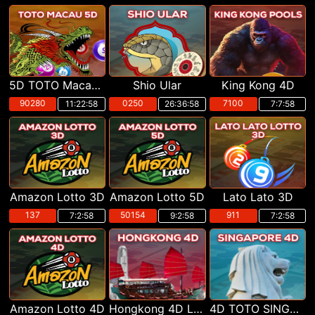
5D TOTO Macau POOLS
Shio Ular
King Kong 4D
90280
0250
7100
11:22:57
26:36:57
7:7:57
Amazon Lotto 3D
Amazon Lotto 5D
Lato Lato 3D
137
50154
911
7:2:57
9:2:57
7:2:57
Amazon Lotto 4D
Hongkong 4D Lotto
4D TOTO SINGAPORE POOLS