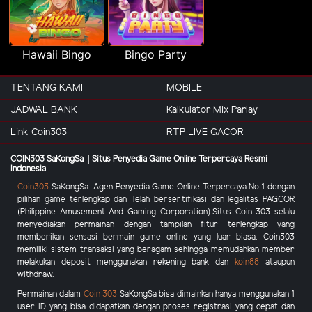
Hawaii Bingo
Bingo Party
TENTANG KAMI
MOBILE
JADWAL BANK
Kalkulator Mix Parlay
Link Coin303
RTP LIVE GACOR
COIN303 SaKongSa | Situs Penyedia Game Online Terpercaya Resmi
Indonesia
Coin303
SaKongSa
Agen Penyedia Game Online Terpercaya No.1 dengan
pilihan game terlengkap dan Telah bersertifikasi dan legalitas PAGCOR
(Philippine Amusement And Gaming Corporation).Situs
Coin 303
selalu
menyediakan permainan dengan tampilan fitur terlengkap yang
memberikan sensasi bermain game online yang luar biasa.
Coin303
memiliki sistem transaksi yang beragam sehingga memudahkan member
melakukan deposit menggunakan rekening bank dan
koin88
ataupun
withdraw.
Permainan dalam
Coin 303
SaKongSa
bisa dimainkan hanya menggunakan 1
user ID yang bisa didapatkan dengan proses registrasi yang cepat dan