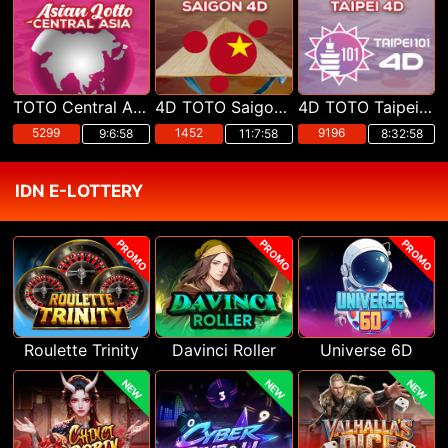
TOTO Central Asia
4D TOTO Saigon POOLS
4D TOTO Taipei POOLS
5299
1452
9196
9:6:57
11:7:57
8:32:57
IDN E-LOTTERY
PROMO
PROMO
PROMO
Roulette Trinity
Davinci Roller
Universe 6D
NEW
NEW
NEW