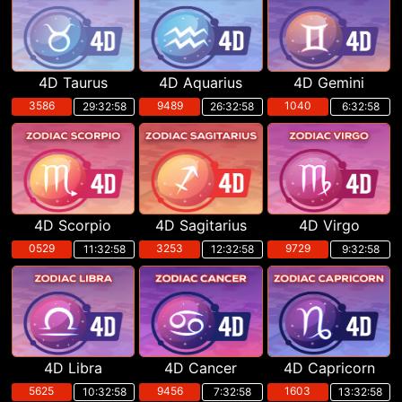
4D Taurus
4D Aquarius
4D Gemini
3586
9489
1040
29:32:57
26:32:57
6:32:57
4D Scorpio
4D Sagitarius
4D Virgo
0529
3253
9729
11:32:57
12:32:57
9:32:57
4D Libra
4D Cancer
4D Capricorn
5625
9456
1603
10:32:57
7:32:57
13:32:57