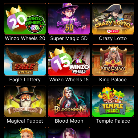
Winzo Wheels 20
Super Magic 5D
Crazy Lotto
Eagle Lottery
Winzo Wheels 15
King Palace
Magical Puppet
Blood Moon
Temple Palace