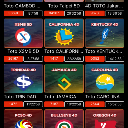
Toto CAMBODIA 5D
Toto Taipei 5D
4D TOTO Jakarta POOLS
38691
84287
9673
8:7:57
26:32:57
13:36:57
Toto XSMB 5D
Toto CALIFORNIA 4D
Toto KENTUCKY 4D
26167
1417
0052
8:27:57
22:22:57
14:12:57
Toto TRINIDAD & TOBAGO 4D
Toto JAMAICA 4D
Toto CAROLINA 4D
1472
7187
2544
11:22:57
10:22:57
15:52:57