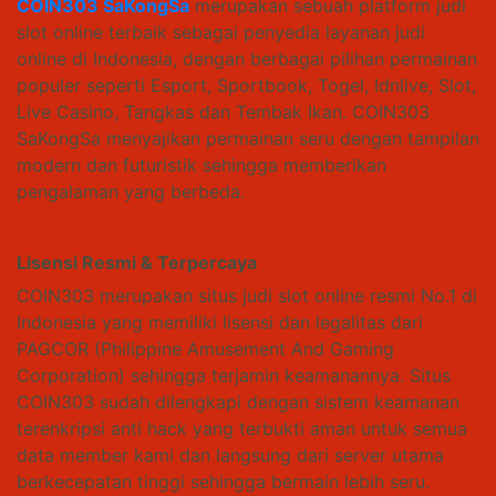
COIN303 SaKongSa
merupakan sebuah platform judi
slot online terbaik sebagai penyedia layanan judi
online di Indonesia, dengan berbagai pilihan permainan
populer seperti Esport, Sportbook, Togel, Idnlive, Slot,
Live Casino, Tangkas dan Tembak Ikan. COIN303
SaKongSa menyajikan permainan seru dengan tampilan
modern dan futuristik sehingga memberikan
pengalaman yang berbeda.
Lisensi Resmi & Terpercaya
COIN303 merupakan situs judi slot online resmi No.1 di
Indonesia yang memiliki lisensi dan legalitas dari
PAGCOR (Philippine Amusement And Gaming
Corporation) sehingga terjamin keamanannya. Situs
COIN303 sudah dilengkapi dengan sistem keamanan
terenkripsi anti hack yang terbukti aman untuk semua
data member kami dan langsung dari server utama
berkecepatan tinggi sehingga bermain lebih seru.