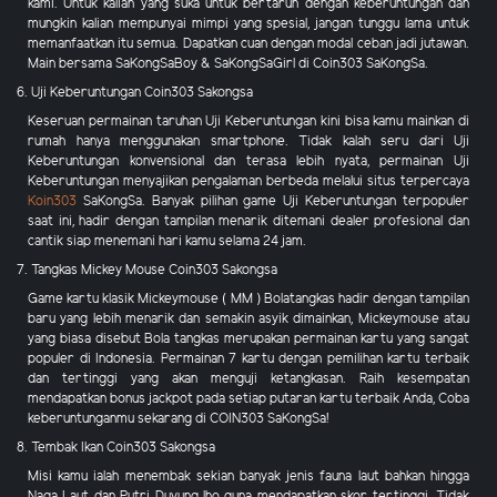
kami. Untuk kalian yang suka untuk bertaruh dengan keberuntungan dan
mungkin kalian mempunyai mimpi yang spesial, jangan tunggu lama untuk
memanfaatkan itu semua. Dapatkan cuan dengan modal ceban jadi jutawan.
Main bersama SaKongSaBoy & SaKongSaGirl di Coin303 SaKongSa.
6. Uji Keberuntungan Coin303 Sakongsa
Keseruan permainan taruhan Uji Keberuntungan kini bisa kamu mainkan di
rumah hanya menggunakan smartphone. Tidak kalah seru dari Uji
Keberuntungan konvensional dan terasa lebih nyata, permainan Uji
Keberuntungan menyajikan pengalaman berbeda melalui situs terpercaya
Koin303
SaKongSa. Banyak pilihan game Uji Keberuntungan terpopuler
saat ini, hadir dengan tampilan menarik ditemani dealer profesional dan
cantik siap menemani hari kamu selama 24 jam.
7. Tangkas Mickey Mouse Coin303 Sakongsa
Game kartu klasik Mickeymouse ( MM ) Bolatangkas hadir dengan tampilan
baru yang lebih menarik dan semakin asyik dimainkan, Mickeymouse atau
yang biasa disebut Bola tangkas merupakan permainan kartu yang sangat
populer di Indonesia. Permainan 7 kartu dengan pemilihan kartu terbaik
dan tertinggi yang akan menguji ketangkasan. Raih kesempatan
mendapatkan bonus jackpot pada setiap putaran kartu terbaik Anda, Coba
keberuntunganmu sekarang di COIN303 SaKongSa!
8. Tembak Ikan Coin303 Sakongsa
Misi kamu ialah menembak sekian banyak jenis fauna laut bahkan hingga
Naga Laut dan Putri Duyung lho guna mendapatkan skor tertinggi. Tidak