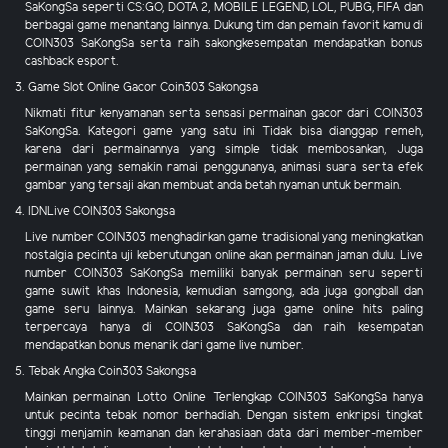
SaKongSa seperti CS:GO, DOTA 2, MOBILE LEGEND, LOL, PUBG, FIFA dan
berbagai game menantang lainnya. Dukung tim dan pemain favorit kamu di
COIN303 SaKongSa serta raih sakongkesempatan mendapatkan bonus
cashback esport.
3. Game Slot Online Gacor Coin303 Sakongsa
Nikmati fitur kenyamanan serta sensasi permainan gacor dari COIN303
SaKongSa. Kategori game yang satu ini Tidak bisa dianggap remeh,
karena dari permainannya yang simple tidak membosankan, Juga
permainan yang semakin ramai penggunanya, animasi suara serta efek
gambar yang tersaji akan membuat anda betah nyaman untuk bermain.
4. IDNLive COIN303 Sakongsa
Live number COIN303 menghadirkan game tradisional yang meningkatkan
nostalgia pecinta uji keberutungan online akan permainan jaman dulu. Live
number COIN303 SaKongSa memiliki banyak permainan seru seperti
game suwit khas Indonesia, kemudian samgong, ada juga gongball dan
game seru lainnya. Mainkan sekarang juga game online hits paling
terpercaya hanya di COIN303 SaKongSa dan raih kesempatan
mendapatkan bonus menarik dari game live number.
5. Tebak Angka Coin303 Sakongsa
Mainkan permainan Lotto Online Terlengkap COIN303 SaKongSa hanya
untuk pecinta tebak nomor berhadiah. Dengan sistem enkripsi tingkat
tinggi menjamin keamanan dan kerahasiaan data dari member-member