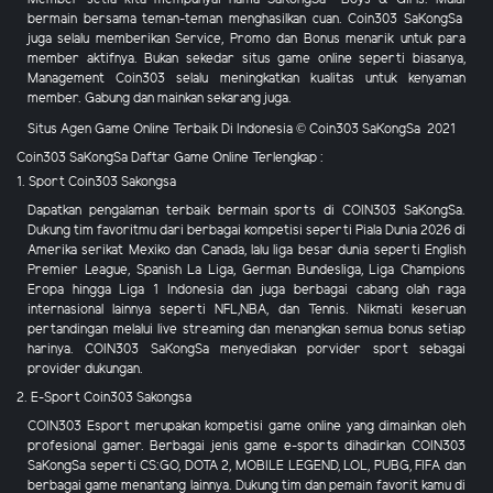
bermain bersama teman-teman menghasilkan cuan.
Coin303
SaKongSa
juga selalu memberikan Service,
Promo dan Bonus
menarik
untuk para
member aktifnya. Bukan sekedar situs game online seperti biasanya,
Management
Coin303
selalu meningkatkan kualitas untuk kenyaman
member. Gabung dan mainkan sekarang juga.
Situs Agen Game Online Terbaik Di Indonesia © Coin303 SaKongSa 2021
Coin303 SaKongSa Daftar Game Online Terlengkap :
1. Sport Coin303 Sakongsa
Dapatkan pengalaman terbaik bermain sports di COIN303 SaKongSa.
Dukung tim favoritmu dari berbagai kompetisi seperti Piala Dunia 2026 di
Amerika serikat Mexiko dan Canada, lalu liga besar dunia seperti English
Premier League, Spanish La Liga, German Bundesliga, Liga Champions
Eropa hingga Liga 1 Indonesia dan juga berbagai cabang olah raga
internasional lainnya seperti NFL,NBA, dan Tennis. Nikmati keseruan
pertandingan melalui live streaming dan menangkan semua bonus setiap
harinya. COIN303 SaKongSa menyediakan porvider sport sebagai
provider dukungan.
2. E-Sport Coin303 Sakongsa
COIN303 Esport merupakan kompetisi game online yang dimainkan oleh
profesional gamer. Berbagai jenis game e-sports dihadirkan COIN303
SaKongSa seperti CS:GO, DOTA 2, MOBILE LEGEND, LOL, PUBG, FIFA dan
berbagai game menantang lainnya. Dukung tim dan pemain favorit kamu di