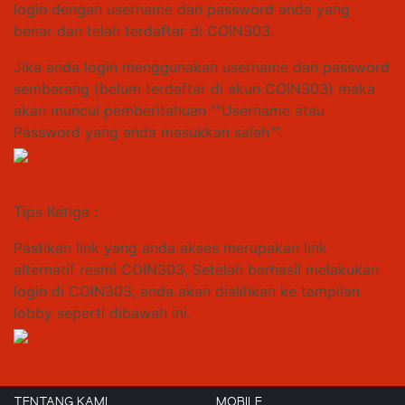
login dengan username dan password anda yang
benar dan telah terdaftar di COIN303.
Jika anda login menggunakan username dan password
sembarang (belum terdaftar di akun COIN303) maka
akan muncul pemberitahuan ""Username atau
Password yang anda masukkan salah"".
Tips Ketiga :
Pastikan link yang anda akses merupakan link
alternatif resmi COIN303, Setelah berhasil melakukan
login di COIN303, anda akan dialihkan ke tampilan
lobby seperti dibawah ini.
TENTANG KAMI
MOBILE