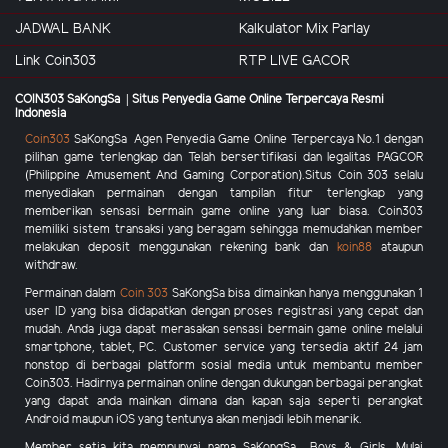
JADWAL BANK
Kalkulator Mix Parlay
Link Coin303
RTP LIVE GACOR
COIN303 SaKongSa | Situs Penyedia Game Online Terpercaya Resmi
Indonesia
Coin303
SaKongSa
Agen Penyedia Game Online Terpercaya No.1 dengan
pilihan game terlengkap dan Telah bersertifikasi dan legalitas PAGCOR
(Philippine Amusement And Gaming Corporation).Situs
Coin 303
selalu
menyediakan permainan dengan tampilan fitur terlengkap yang
memberikan sensasi bermain game online yang luar biasa.
Coin303
memiliki sistem transaksi yang beragam sehingga memudahkan member
melakukan deposit menggunakan rekening bank dan
koin88
ataupun
withdraw.
Permainan dalam
Coin 303
SaKongSa
bisa dimainkan hanya menggunakan 1
user ID yang bisa didapatkan dengan proses registrasi yang cepat dan
mudah. Anda juga dapat merasakan sensasi bermain game online melalui
smartphone, tablet, PC. Customer service yang tersedia aktif 24 jam
nonstop di berbagai platform sosial media untuk membantu member
Coin303
. Hadirnya permainan online dengan dukungan berbagai perangkat
yang dapat anda mainkan dimana dan kapan saja seperti perangkat
Android maupun iOS yang tentunya akan menjadi lebih menarik.
Member setia kita mempunyai nama SaKongSa Boys & Girls. Mulai