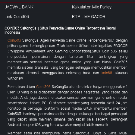
JADWAL BANK
Kalkulator Mix Parlay
Link Coin303
RTP LIVE GACOR
COIN303 SaKongSa | Situs Penyedia Game Online Terpercaya Resmi
Indonesia
Coin303
SaKongSa
Agen Penyedia Game Online Terpercaya No.1 dengan
pilihan game terlengkap dan Telah bersertifikasi dan legalitas PAGCOR
(Philippine Amusement And Gaming Corporation).Situs
Coin 303
selalu
menyediakan permainan dengan tampilan fitur terlengkap yang
memberikan sensasi bermain game online yang luar biasa.
Coin303
memiliki sistem transaksi yang beragam sehingga memudahkan member
melakukan deposit menggunakan rekening bank dan
koin88
ataupun
withdraw.
Permainan dalam
Coin 303
SaKongSa
bisa dimainkan hanya menggunakan 1
user ID yang bisa didapatkan dengan proses registrasi yang cepat dan
mudah. Anda juga dapat merasakan sensasi bermain game online melalui
smartphone, tablet, PC. Customer service yang tersedia aktif 24 jam
nonstop di berbagai platform sosial media untuk membantu member
Coin303
. Hadirnya permainan online dengan dukungan berbagai perangkat
yang dapat anda mainkan dimana dan kapan saja seperti perangkat
Android maupun iOS yang tentunya akan menjadi lebih menarik.
Member setia kita mempunyai nama SaKongSa Boys & Girls. Mulai