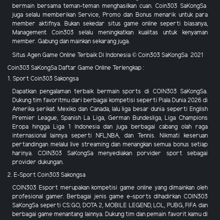
bermain bersama teman-teman menghasilkan cuan.
Coin303
SaKongSa
juga selalu memberikan Service,
Promo dan Bonus
menarik
untuk para
member aktifnya. Bukan sekedar situs game online seperti biasanya,
Management
Coin303
selalu meningkatkan kualitas untuk kenyaman
member. Gabung dan mainkan sekarang juga.
Situs Agen Game Online Terbaik Di Indonesia © Coin303 SaKongSa 2021
Coin303 SaKongSa Daftar Game Online Terlengkap :
1. Sport Coin303 Sakongsa
Dapatkan pengalaman terbaik bermain sports di COIN303 SaKongSa.
Dukung tim favoritmu dari berbagai kompetisi seperti Piala Dunia 2026 di
Amerika serikat Mexiko dan Canada, lalu liga besar dunia seperti English
Premier League, Spanish La Liga, German Bundesliga, Liga Champions
Eropa hingga Liga 1 Indonesia dan juga berbagai cabang olah raga
internasional lainnya seperti NFL,NBA, dan Tennis. Nikmati keseruan
pertandingan melalui live streaming dan menangkan semua bonus setiap
harinya. COIN303 SaKongSa menyediakan porvider sport sebagai
provider dukungan.
2. E-Sport Coin303 Sakongsa
COIN303 Esport merupakan kompetisi game online yang dimainkan oleh
profesional gamer. Berbagai jenis game e-sports dihadirkan COIN303
SaKongSa seperti CS:GO, DOTA 2, MOBILE LEGEND, LOL, PUBG, FIFA dan
berbagai game menantang lainnya. Dukung tim dan pemain favorit kamu di