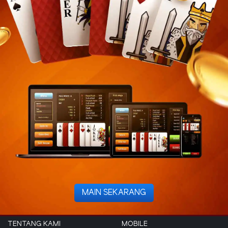
MAIN SEKARANG
TENTANG KAMI
MOBILE